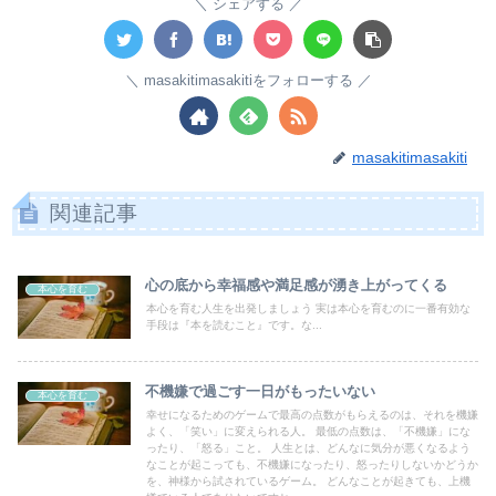
シェアする
masakitimasakitiをフォローする
masakitimasakiti
関連記事
心の底から幸福感や満足感が湧き上がってくる
本心を育む
本心を育む人生を出発しましょう 実は本心を育むのに一番有効な
手段は『本を読むこと』です。な...
不機嫌で過ごす一日がもったいない
本心を育む
幸せになるためのゲームで最高の点数がもらえるのは、それを機嫌
よく、「笑い」に変えられる人。 最低の点数は、「不機嫌」にな
ったり、「怒る」こと。 人生とは、どんなに気分が悪くなるよう
なことが起こっても、不機嫌になったり、怒ったりしないかどうか
を、神様から試されているゲーム。 どんなことが起きても、上機