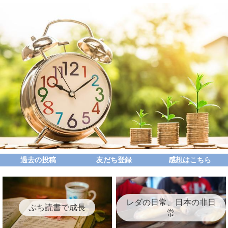
過去の投稿
友だち登録
感想はこちら
レダの日常、日本の非日
ぷち読書で成長
常