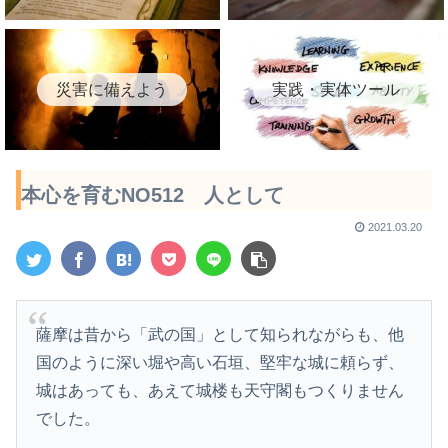
災害に備えよう
実践・実体ツール
本心を育むNO512 人として
2021.03.20
薩摩は昔から「武の国」として知られながらも、他
国のように深い堀や高い石垣、堅牢な城に頼らず、
城はあっても、あえて城楼も天守閣もつくりません
でした。