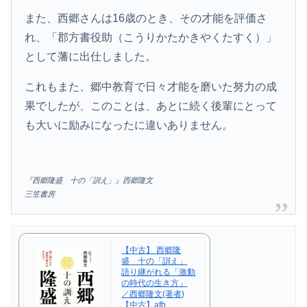
また、西郷さんは16歳のとき、その才能を評価さ
れ、「郡方書役助（こうりかたかきやくたすく）」
として藩に出仕しました。
これもまた、郷中教育で日々才能を磨いた努力の成
果でしたが、このことは、あとに続く後輩にとって
も大いに励みになったに違いありません。
『西郷隆盛 十の「訓え」』西郷隆文
三笠書房
【中古】 西郷隆
盛 十の「訓え」
語り継がれる「激動
の時代の生き方」
／西郷隆文(著者)
【中古】afb