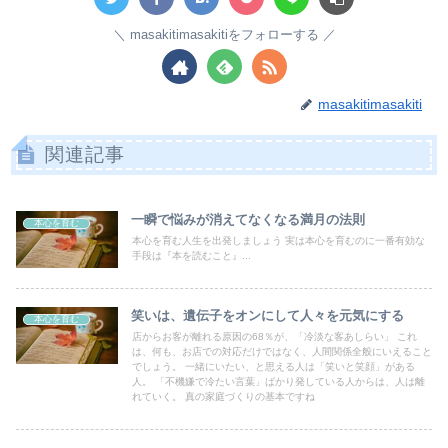
masakitimasakitiをフォローする
masakitimasakiti
関連記事
一瞬で悩みが消えてなくなる満月の法則
本心を育む
本心を育む人生を出発しましょう 実は本心を育むのに一番有効な
手段は『本を読むこと』...
笑いは、遺伝子をオンにして人々を元気にする
本心を育む
店からお客が離れる原因の68％が、「冷淡な客あしらい」 これ
は、何も、お店での対応だけではなく、人間関係全般にいえること
でしょう。 一緒にいたい、と思える人は「笑いと笑顔」がある
人。 「不機嫌で冷たい言葉」ばかり発している人からは、人は離
れていく。 真の家庭づくりの基本ですね