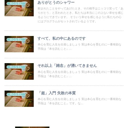
ありがとうのシャワー
本心を育む
頼まれたことをやってあげたとき、その相手はニッコリ笑って「あ
りがとう」と言われたとき、私たちは本当にこの上ない幸せを感じ
るようにできています。 そういう幸せを感じるように私たちの心
にはプログラムがセットされているようです。
すべて、私の中にあるのです
本心を育む
本心を育む人生を出発しましょう 実は本心を育むのに一番有効な
手段は『本を読むこと』...
それ以上「雑念」が湧いてきません
本心を育む
本心を育む人生を出発しましょう 実は本心を育むのに一番有効な
手段は『本を読むこと』...
「超」入門 失敗の本質
本心を育む
本心を育む人生を出発しましょう 実は本心を育むのに一番有効な
手段は『本を読むこと』です。な...