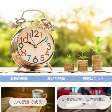
過去の投稿
友だち登録
感想はこちら
レダの日常、日本の非日
ぷち読書で成長
常