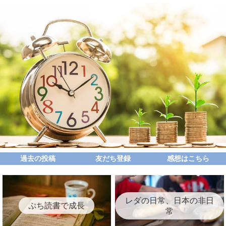
過去の投稿
友だち登録
感想はこちら
レダの日常、日本の非日
ぷち読書で成長
常