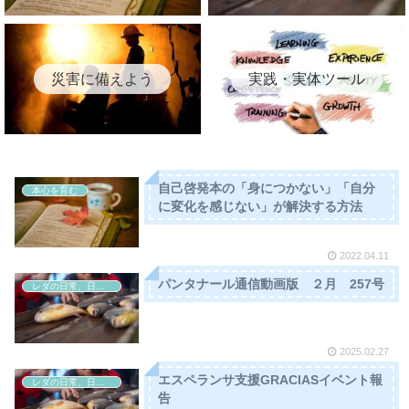
災害に備えよう
実践・実体ツール
自己啓発本の「身につかない」「自分
本心を育む
に変化を感じない」が解決する方法
2022.04.11
パンタナール通信動画版 ２月 257号
レダの日常、日本の非日常
2025.02.27
エスペランサ支援GRACIASイベント報
レダの日常、日本の非日常
告