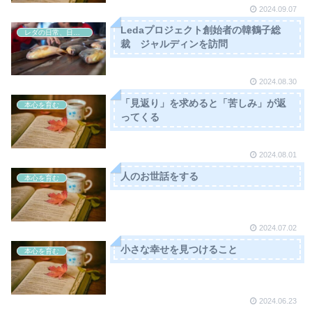
2024.09.07
Ledaプロジェクト創始者の韓鶴子総
レダの日常、日本の非日常
裁 ジャルディンを訪問
2024.08.30
「見返り」を求めると「苦しみ」が返
本心を育む
ってくる
2024.08.01
人のお世話をする
本心を育む
2024.07.02
小さな幸せを見つけること
本心を育む
2024.06.23