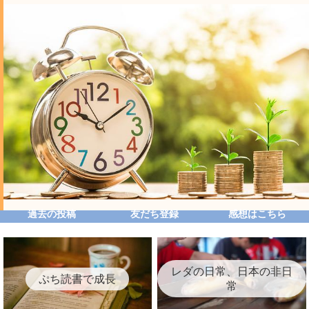
過去の投稿
友だち登録
感想はこちら
レダの日常、日本の非日
ぷち読書で成長
常