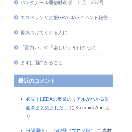
パンタナール通信動画版 ２月 257号
エスペランサ支援GRACIASイベント報告
勇気づけてくれる人に
「面白い」や「楽しい」を口グセに
まずは面白がること
最近のコメント
必見！LEDAの事業のリアルがわかる動
画をまとめました。
に
Kazuhiro Abe
よ
り
日陽園便り 542号（ブログ版）
に
高村