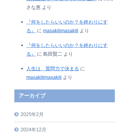
さな恵
より
『何をしたらいいのか？を終わりにす
る』
に
masakitimasakiti
より
『何をしたらいいのか？を終わりにす
る』
に
島田賢二
より
人生は、質問力で決まる
に
masakitimasakiti
より
アーカイブ
2025年2月
2024年12月