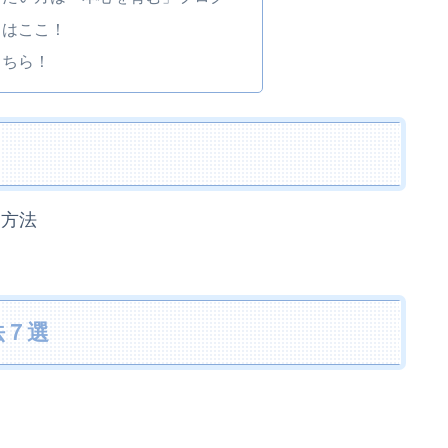
トはここ！
こちら！
る方法
法７選