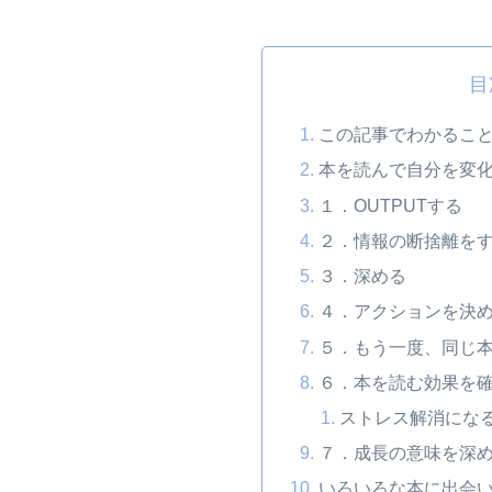
目
この記事でわかるこ
本を読んで自分を変
１．OUTPUTする
２．情報の断捨離を
３．深める
４．アクションを決
５．もう一度、同じ
６．本を読む効果を
ストレス解消にな
７．成長の意味を深
いろいろな本に出会