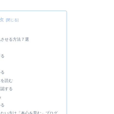
次
と
化させる方法７選
する
める
本を読む
確認する
る
める
いたい方は「本心を育む」ブログ