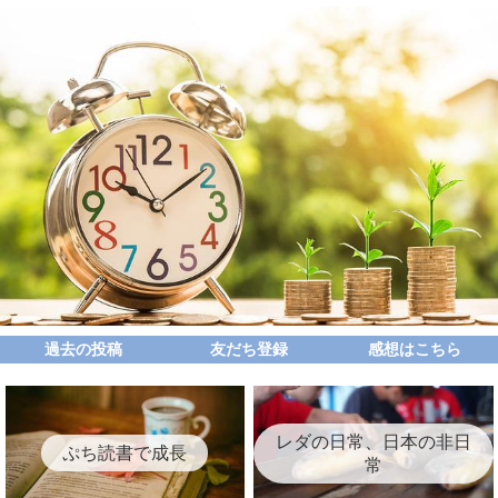
過去の投稿
友だち登録
感想はこちら
レダの日常、日本の非日
ぷち読書で成長
常