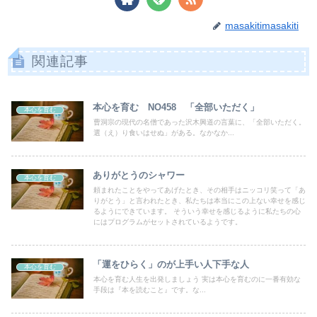
masakitimasakiti
関連記事
本心を育む NO458 「全部いただく」
本心を育む
曹洞宗の現代の名僧であった沢木興道の言葉に、「全部いただく。
選（え）り食いはせぬ」がある。なかなか...
ありがとうのシャワー
本心を育む
頼まれたことをやってあげたとき、その相手はニッコリ笑って「あ
りがとう」と言われたとき、私たちは本当にこの上ない幸せを感じ
るようにできています。 そういう幸せを感じるように私たちの心
にはプログラムがセットされているようです。
「運をひらく」のが上手い人下手な人
本心を育む
本心を育む人生を出発しましょう 実は本心を育むのに一番有効な
手段は『本を読むこと』です。な...