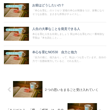
お前はどうしたいの？
本心を育む
「本心を育む」のトリセツ 皆様の本心が刺激をうけ、栄養になり
そうなお題を、まさきち所長がチョイスし...
人生の大事なことを発見できる人
本心を育む
本心を育む人生を出発しましょう 実は本心を育むのに一番有効な
手段は『本を読むこと』...
本心を育むNO530 自力と他力
本心を育む
「自力の後に、他力あり」って、私はいつも言っています。自分の
力で一生懸命努力していると、それを見た...
２つの思いをまるごと受け入れていく