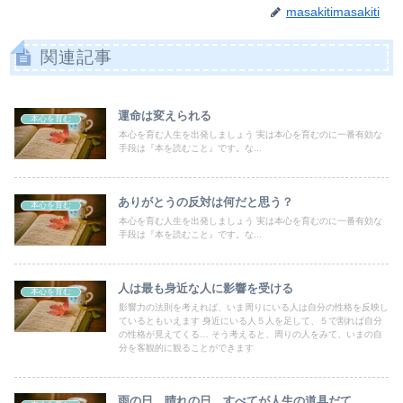
masakitimasakiti
関連記事
運命は変えられる
本心を育む
本心を育む人生を出発しましょう 実は本心を育むのに一番有効な
手段は『本を読むこと』です。な...
ありがとうの反対は何だと思う？
本心を育む
本心を育む人生を出発しましょう 実は本心を育むのに一番有効な
手段は『本を読むこと』です。な...
人は最も身近な人に影響を受ける
本心を育む
影響力の法則を考えれば、いま周りにいる人は自分の性格を反映し
ているともいえます 身近にいる人５人を足して、５で割れば自分
の性格が見えてくる… そう考えると、周りの人をみて、いまの自
分を客観的に観ることができます
雨の日、晴れの日、すべてが人生の道具だて