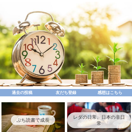
過去の投稿
友だち登録
感想はこちら
レダの日常、日本の非日
ぷち読書で成長
常