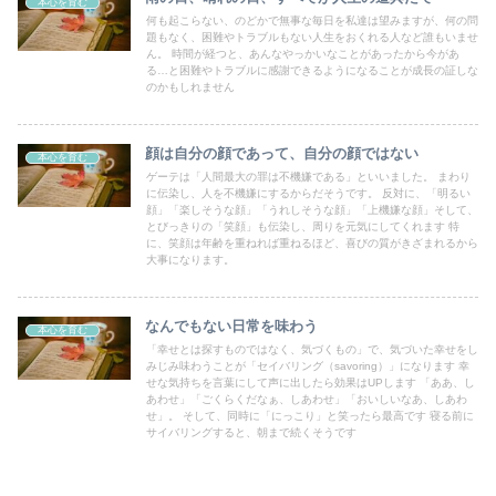
本心を育む
何も起こらない、のどかで無事な毎日を私達は望みますが、何の問
題もなく、困難やトラブルもない人生をおくれる人など誰もいませ
ん。 時間が経つと、あんなやっかいなことがあったから今があ
る…と困難やトラブルに感謝できるようになることが成長の証しな
のかもしれません
顔は自分の顔であって、自分の顔ではない
本心を育む
ゲーテは「人間最大の罪は不機嫌である」といいました。 まわり
に伝染し、人を不機嫌にするからだそうです。 反対に、「明るい
顔」「楽しそうな顔」「うれしそうな顔」「上機嫌な顔」そして、
とびっきりの「笑顔」も伝染し、周りを元気にしてくれます 特
に、笑顔は年齢を重ねれば重ねるほど、喜びの質がきざまれるから
大事になります。
なんでもない日常を味わう
本心を育む
「幸せとは探すものではなく、気づくもの」で、気づいた幸せをし
みじみ味わうことが「セイバリング（savoring）」になります 幸
せな気持ちを言葉にして声に出したら効果はUPします 「ああ、し
あわせ」「ごくらくだなぁ、しあわせ」「おいしいなあ、しあわ
せ」。 そして、同時に「にっこり」と笑ったら最高です 寝る前に
サイバリングすると、朝まで続くそうです