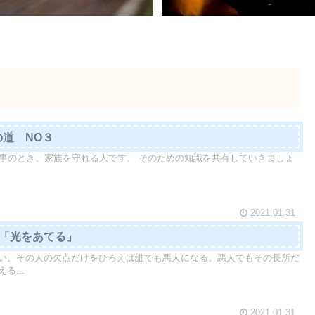
orの道 NO３
orとは、有事のとき、家族を守れる人です。 そのための知識を共有していきましょ
2021.01.31
4「光をあてる」
い。その人の欠点だけをひろえば誰でも悪人になる。悪人でもその長所だ
る...
2021.01.31