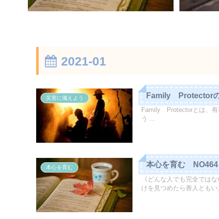
2021-01
Family Protect
災害に備えよう
Family Protect
う ...
本心を育む NO46
本心を育む
《どんな人でも完全ではな
けを見つめたら善人ともいえ