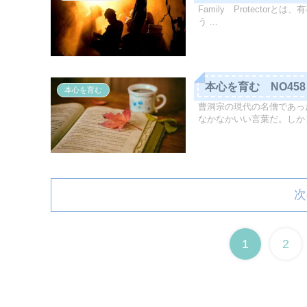
Family Protect
う ...
本心を育む NO45
本心を育む
曹洞宗の現代の名僧であっ
なかなかいい言葉だ。しかし
次
1
2