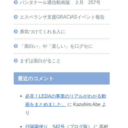
パンタナール通信動画版 ２月 257号
エスペランサ支援GRACIASイベント報告
勇気づけてくれる人に
「面白い」や「楽しい」を口グセに
まずは面白がること
最近のコメント
必見！LEDAの事業のリアルがわかる動
画をまとめました。
に
Kazuhiro Abe
よ
り
日陽園便り 542号（ブログ版）
に
高村