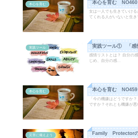
本心を育む NO46
本心を育む
女は一人でも生きていける
てくれる人がいないと生きて
実践ツール① 「感
実践ツール
感情リストとは？ 自分の
じめ、自分の感...
本心を育む NO4
本心を育む
「今の機嫌はどうですか？
ですか？それとも機嫌が悪い
Family Protect
災害に備えよう