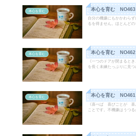
本心を育む NO46
本心を育む
自分の機嫌にもかかわらず
るを得ません。ほとんどのヒ
本心を育む NO46
本心を育む
《一つのドアが閉まるとき
を長く未練たっぷりに見つめ
本心を育む NO46
本心を育む
《喜べば 喜びごとが 喜
ことです。不機嫌はうつるか