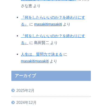
さな恵
より
『何をしたらいいのか？を終わりにす
る』
に
masakitimasakiti
より
『何をしたらいいのか？を終わりにす
る』
に
島田賢二
より
人生は、質問力で決まる
に
masakitimasakiti
より
アーカイブ
2025年2月
2024年12月