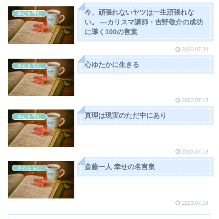
今、頑張れないヤツは一生頑張れな
本心を育む
い。 ―カリスマ講師・吉野敬介の成功
に導く100の言葉
2023.07.20
心ゆたかに生きる
本心を育む
2023.07.18
真理は現実のただ中にあり
本心を育む
2023.07.18
斎藤一人 幸せの名言集
本心を育む
2023.07.16