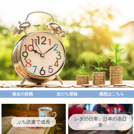
過去の投稿
友だち登録
感想はこちら
レダの日常、日本の非日
ぷち読書で成長
常