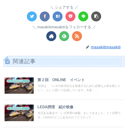
シェアする
masakitimasakitiをフォローする
masakitimasakiti
関連記事
第２回 ONLINE イベント
レダの日常、日本の非日常
今回は、「レダの経済自立を促進するために必要な人材を探した
い！」という思いで企画しています。水産・...
LEDA摂理 紹介映像
レダの日常、日本の非日常
先日ある集会で「レダ摂理の啓蒙」をしてきました。１７分間で
す。LEDAがどこにあるのか？どうやって...