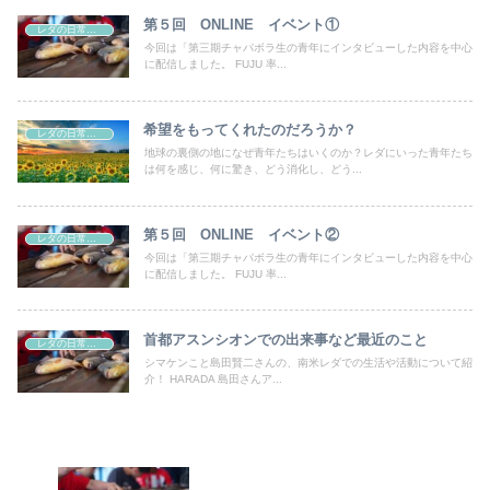
第５回 ONLINE イベント①
レダの日常、日本の非日常
今回は「第三期チャパボラ生の青年にインタビューした内容を中心
に配信しました。 FUJU 率...
希望をもってくれたのだろうか？
レダの日常、日本の非日常
地球の裏側の地になぜ青年たちはいくのか？レダにいった青年たち
は何を感じ、何に驚き、どう消化し、どう...
第５回 ONLINE イベント②
レダの日常、日本の非日常
今回は「第三期チャパボラ生の青年にインタビューした内容を中心
に配信しました。 FUJU 率...
首都アスンシオンでの出来事など最近のこと
レダの日常、日本の非日常
シマケンこと島田賢二さんの、南米レダでの生活や活動について紹
介！ HARADA 島田さんア...