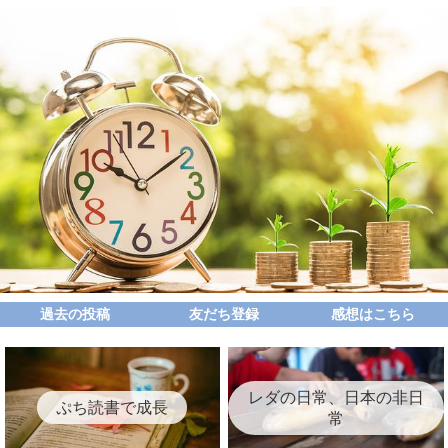
過去の投稿
友だち登録
感想はこちら
レダの日常、日本の非日
ぷち読書で成長
常