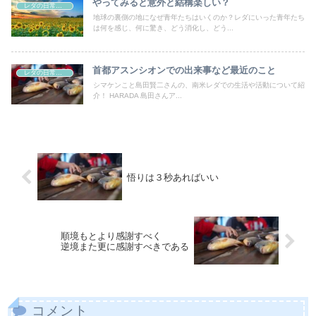
やってみると意外と結構楽しい？
レダの日常、日本の非日常
地球の裏側の地になぜ青年たちはいくのか？レダにいった青年たち
は何を感じ、何に驚き、どう消化し、どう...
首都アスンシオンでの出来事など最近のこと
レダの日常、日本の非日常
シマケンこと島田賢二さんの、南米レダでの生活や活動について紹
介！ HARADA 島田さんア...
悟りは３秒あればいい
順境もとより感謝すべく
逆境また更に感謝すべきである
コメント