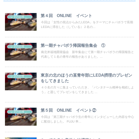
第４回 ONLINE イベント
レダの日常、日本の非日常
今回は「女性の視点からみたLEDA」をテーマにチャパボラで長期
LEDAに滞在した（している）２名の...
第一期チャパボラ帰国報告集会 ①
レダの日常、日本の非日常
南北米福地開発協会 新年集会にて第一期チャパボラの帰国報告と
代表して１名の青年の報告がありました。...
東京の北のほうの某青年部にLEDA摂理のプレゼン
レダの日常、日本の非日常
をしてきました
４０名の方々に集まっていただき、「パンタナール精神を相続しよ
う」と題してプレゼンをしてきました ...
第５回 ONLINE イベント②
レダの日常、日本の非日常
今回は「第三期チャパボラ生の青年にインタビューした内容を中心
に配信しました。 FUJU 率...