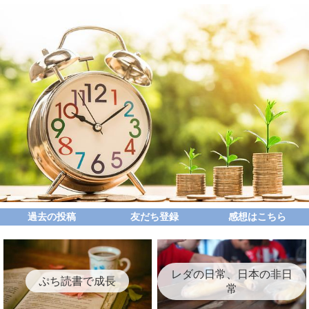
過去の投稿
友だち登録
感想はこちら
レダの日常、日本の非日
ぷち読書で成長
常