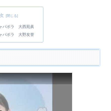
次
ャパボラ 大西苑眞
ャパボラ 大野友誉