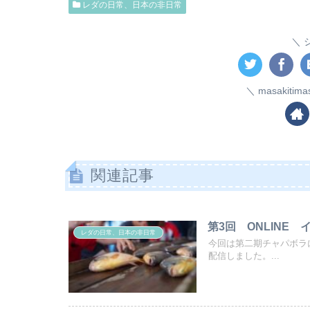
レダの日常、日本の非日常
masakiti
関連記事
第3回 ONLINE 
レダの日常、日本の非日常
今回は第二期チャパボラ
配信しました。...