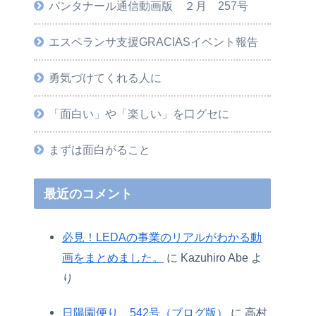
パンタナール通信動画版 ２月 257号
エスペランサ支援GRACIASイベント報告
勇気づけてくれる人に
「面白い」や「楽しい」を口グセに
まずは面白がること
最近のコメント
必見！LEDAの事業のリアルがわかる動
画をまとめました。
に
Kazuhiro Abe
よ
り
日陽園便り 542号（ブログ版）
に
高村