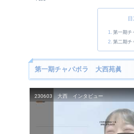
目
第一期チ
第二期チ
第一期チャパボラ 大西苑眞
230603 大西 インタビュー