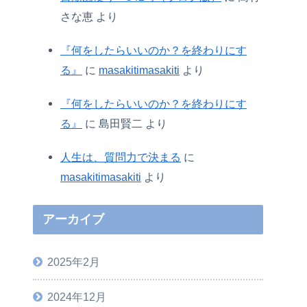
さな恵
より
『何をしたらいいのか？を終わりにす
る』
に
masakitimasakiti
より
『何をしたらいいのか？を終わりにす
る』
に
島田賢二
より
人生は、質問力で決まる
に
masakitimasakiti
より
アーカイブ
2025年2月
2024年12月