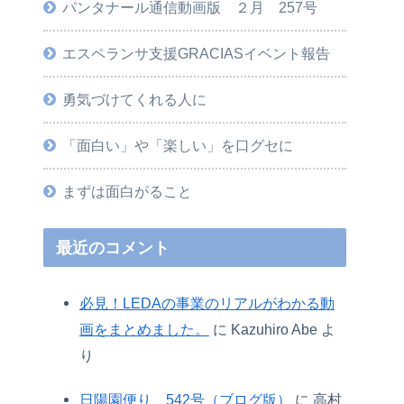
パンタナール通信動画版 ２月 257号
エスペランサ支援GRACIASイベント報告
勇気づけてくれる人に
「面白い」や「楽しい」を口グセに
まずは面白がること
最近のコメント
必見！LEDAの事業のリアルがわかる動
画をまとめました。
に
Kazuhiro Abe
よ
り
日陽園便り 542号（ブログ版）
に
高村