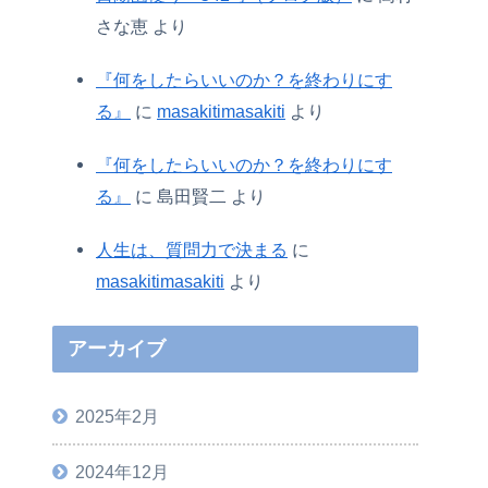
さな恵
より
『何をしたらいいのか？を終わりにす
る』
に
masakitimasakiti
より
『何をしたらいいのか？を終わりにす
る』
に
島田賢二
より
人生は、質問力で決まる
に
masakitimasakiti
より
アーカイブ
2025年2月
2024年12月