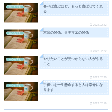
喜べば喜ぶほど、もっと喜ばせてくれ
本心を育む
る
2022.02.22
本音の関係、タテマエの関係
本心を育む
2022.02.22
やりたいことが見つからない人がやる
本心を育む
こと
2022.02.20
手伝いを一生懸命すると人は幸せにな
本心を育む
ります
2022.02.19