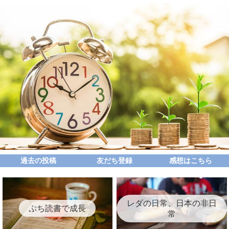
過去の投稿
友だち登録
感想はこちら
レダの日常、日本の非日
ぷち読書で成長
常