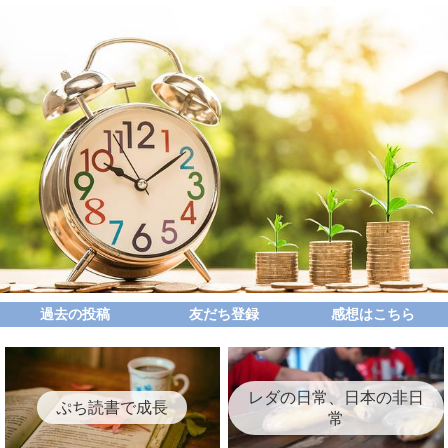
過去の投稿
友だち登録
感想はこちら
レダの日常、日本の非日
ぷち読書で成長
常