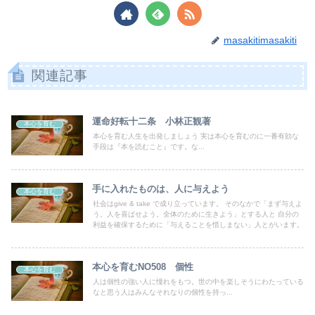
masakitimasakiti
関連記事
運命好転十二条 小林正観著
本心を育む
本心を育む人生を出発しましょう 実は本心を育むのに一番有効な
手段は『本を読むこと』です。な...
手に入れたものは、人に与えよう
本心を育む
社会はgive & take で成り立っています。 そのなかで「まず与えよ
う。人を喜ばせよう。全体のために生きよう」とする人と 自分の
利益を確保するために「与えることを惜しまない」人とがいます。
本心を育むNO508 個性
本心を育む
人は個性の強い人に憧れをもつ。世の中を楽しそうにわたっている
なと思う人はみんなそれなりの個性を持っ...