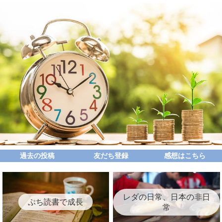
過去の投稿
友だち登録
感想はこちら
レダの日常、日本の非日
ぷち読書で成長
常