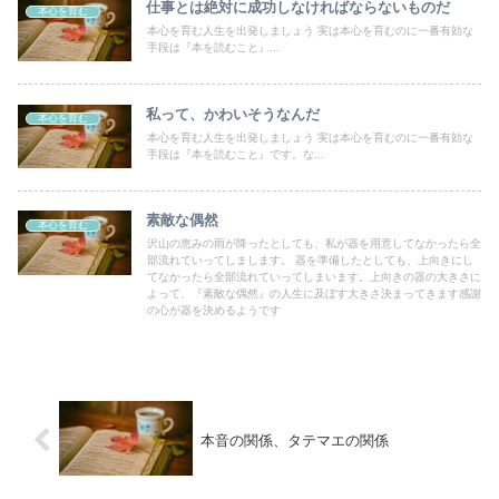
仕事とは絶対に成功しなければならないものだ
本心を育む
本心を育む人生を出発しましょう 実は本心を育むのに一番有効な
手段は『本を読むこと』...
私って、かわいそうなんだ
本心を育む
本心を育む人生を出発しましょう 実は本心を育むのに一番有効な
手段は『本を読むこと』です。な...
素敵な偶然
本心を育む
沢山の恵みの雨が降ったとしても、私が器を用意してなかったら全
部流れていってしまします。 器を準備したとしても、上向きにし
てなかったら全部流れていってしまいます。上向きの器の大きさに
よって、『素敵な偶然』の人生に及ぼす大きさ決まってきます感謝
の心が器を決めるようです
本音の関係、タテマエの関係