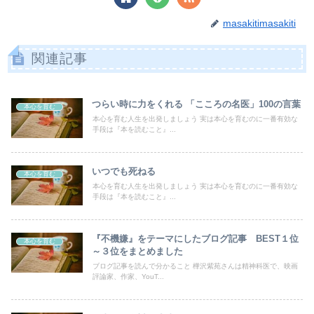
masakitimasakiti
関連記事
つらい時に力をくれる 「こころの名医」100の言葉
本心を育む
本心を育む人生を出発しましょう 実は本心を育むのに一番有効な
手段は『本を読むこと』...
いつでも死ねる
本心を育む
本心を育む人生を出発しましょう 実は本心を育むのに一番有効な
手段は『本を読むこと』...
『不機嫌』をテーマにしたブログ記事 BEST１位
本心を育む
～３位をまとめました
ブログ記事を読んで分かること 樺沢紫苑さんは精神科医で、映画
評論家、作家、YouT...