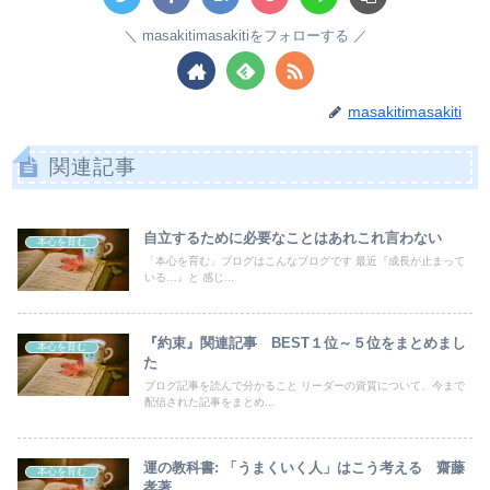
masakitimasakitiをフォローする
masakitimasakiti
関連記事
自立するために必要なことはあれこれ言わない
本心を育む
「本心を育む」ブログはこんなブログです 最近『成長が止まって
いる…』と 感じ...
『約束』関連記事 BEST１位～５位をまとめまし
本心を育む
た
ブログ記事を読んで分かること リーダーの資質について、今まで
配信された記事をまとめ...
運の教科書: 「うまくいく人」はこう考える 齋藤
本心を育む
孝著