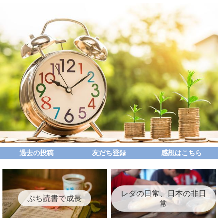
過去の投稿
友だち登録
感想はこちら
レダの日常、日本の非日
ぷち読書で成長
常