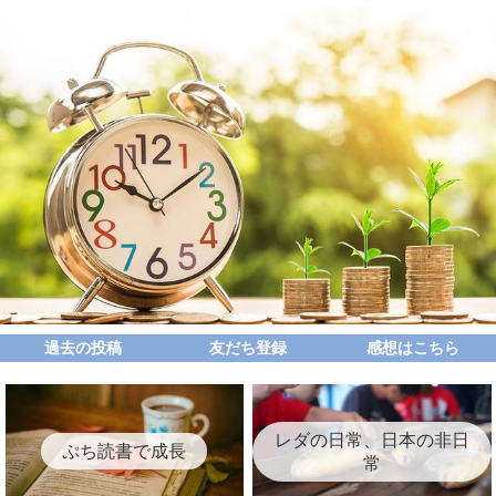
過去の投稿
友だち登録
感想はこちら
レダの日常、日本の非日
ぷち読書で成長
常