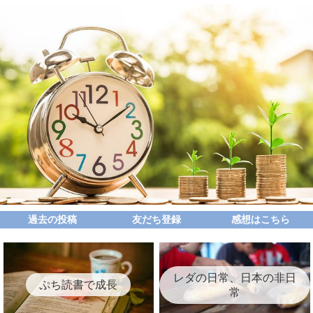
過去の投稿
友だち登録
感想はこちら
レダの日常、日本の非日
ぷち読書で成長
常