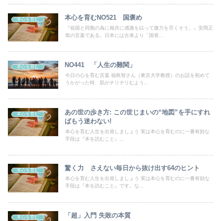
本心を育むNO521 国褒め
本心を育む
『祖国と同胞の為に相共に感激を以って微力を尽くそう。』安岡正
篤の言葉である。日本には古来より「国誉...
NO441 「人生の難関」
本心を育む
今日の心を育む言葉 福島智さん（東京大学教授）のお話を初めて
うかがった時、肌がチリチリむよう...
あの世の歩き方: この世じまいの“地図”を手にすれ
本心を育む
ばもう迷わない!
本心を育む人生を出発しましょう 実は本心を育むのに一番有効な
手段は『本を読むこと』...
驚く力 さえない毎日から抜け出す64のヒント
本心を育む
本心を育む人生を出発しましょう 実は本心を育むのに一番有効な
手段は『本を読むこと』です。な...
「超」入門 失敗の本質
本心を育む