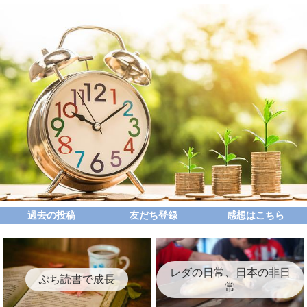
過去の投稿
友だち登録
感想はこちら
レダの日常、日本の非日
ぷち読書で成長
常