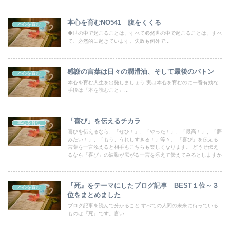
本心を育むNO541 腹をくくる
本心を育む
◆世の中で起こることは、すべて必然世の中で起こることは、すべ
て、必然的に起きています。失敗も例外で...
感謝の言葉は日々の潤滑油、そして最後のバトン
本心を育む
本心を育む人生を出発しましょう 実は本心を育むのに一番有効な
手段は『本を読むこと』...
「喜び」を伝えるチカラ
本心を育む
喜びを伝えるなら、「ぜひ！」、「やった！」、「最高！」、「夢
みたい！」、「もう、うれしすぎる！」等々。 「喜び」を伝える
言葉を一言添えると相手もこちらも楽しくなります。 どうせ伝え
るなら「喜び」の波動が広がる一言を添えて伝えてみるとしますか
『死』をテーマにしたブログ記事 BEST１位～３
本心を育む
位をまとめました
ブログ記事を読んで分かること すべての人間の未来に待っている
ものは『死』です。言い...