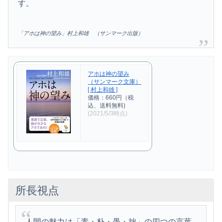
す。
「アホは神の望み」
村上和雄
（サンマーク出版）
アホは神の望み
（サンマーク文庫）
[ 村上和雄 ]
価格：660円（税
込、送料無料)
(2021/5/3時点)
所長視点
人間の魅力は「素・朴・愚・拙」の四つの言葉