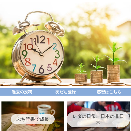
過去の投稿
友だち登録
感想はこちら
レダの日常、日本の非日
ぷち読書で成長
常