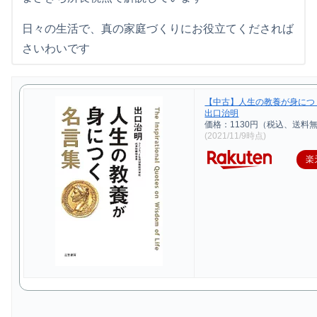
日々の生活で、真の家庭づくりにお役立てくだされば
さいわいです
【中古】人生の教養が身につく
出口治明
価格：1130円（税込、送料無
(2021/11/9時点)
楽