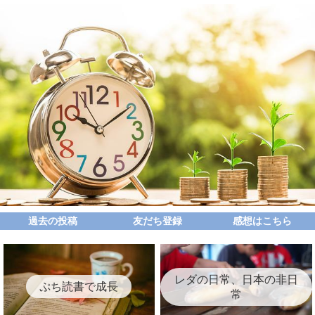
過去の投稿
友だち登録
感想はこちら
レダの日常、日本の非日
ぷち読書で成長
常