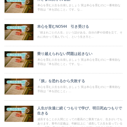
本心を育む
本心を育む人生を出発しましょう 実は本心を育むのに一番有効な
手段は『本を読むこと』です。な...
本心を育むNO544 引き受ける
本心を育む
「頼まれごとの人生」という話がある。自分の夢や目標を立て、そ
れに向かって進んでいく、という生き方と...
乗り越えられない問題は起きない
本心を育む
本心を育む人生を出発しましょう 実は本心を育むのに一番有効な
手段は『本を読むこと』です。な...
「損」を恐れるから失敗する
本心を育む
本心を育む人生を出発しましょう 実は本心を育むのに一番有効な
手段は『本を読むこと』...
人生が永遠に続くつもりで学び、明日死ぬつもりで
本心を育む
生きる
成長することが人間にとっての最高のご褒美であり、生きがいでも
あります。青年の定義は、年齢以上に「成長して人生を送っている