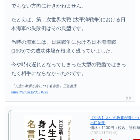
でもない方向に行きかねません。
たとえば、第二次世界大戦 (太平洋戦争)における日
本海軍の失敗例はその典型です。
当時の海軍には、日露戦争における日本海海戦
(1905)での成功体験が根強く残っていました。
今や時代遅れとなってしまった大型の戦艦ではまっ
たく相手にならなかったのです。
『人生の教養が身につく名言集』三笠書房
https://amzn.to/3ETfNss
【中古】人生の教養が身につく
出口治明
価格：1130円（税込、送料無
(2021/11/9時点)