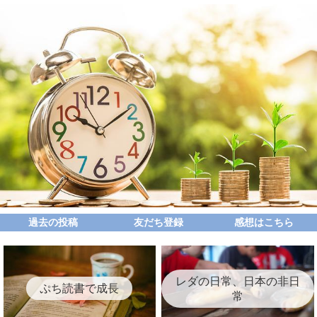
過去の投稿
友だち登録
感想はこちら
レダの日常、日本の非日
ぷち読書で成長
常