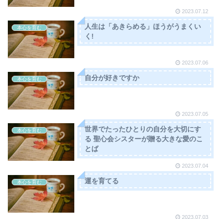
2023.07.12
人生は「あきらめる」ほうがうまくい
本心を育む
く!
2023.07.06
自分が好きですか
本心を育む
2023.07.05
世界でたったひとりの自分を大切にす
本心を育む
る 聖心会シスターが贈る大きな愛のこ
とば
2023.07.04
運を育てる
本心を育む
2023.07.03