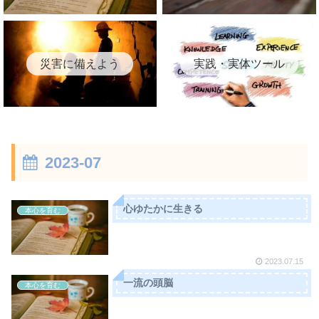
災害に備えよう
実践・実体ツール
2023-07
心ゆたかに生きる
本心を育む
2023.07.15
一流の頭脳
本心を育む