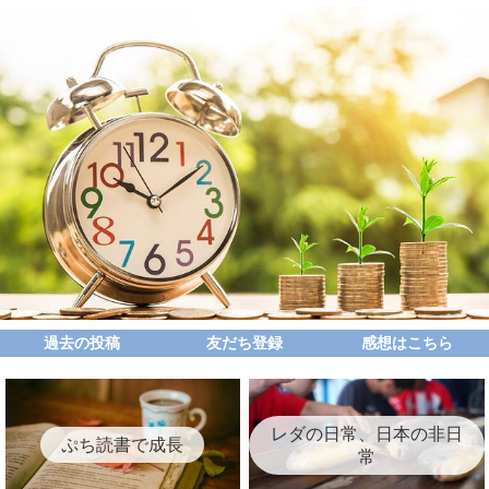
過去の投稿
友だち登録
感想はこちら
レダの日常、日本の非日
ぷち読書で成長
常