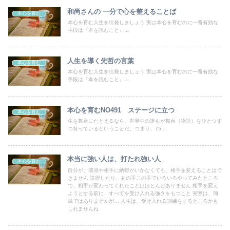
和尚さんの 一分で心を整えることば
本心を育む
本心を育む人生を出発しましょう 実は本心を育むのに一番有効な
手段は『本を読むこと』...
人生を導く先哲の言葉
本心を育む
本心を育む人生を出発しましょう 実は本心を育むのに一番有効な
手段は『本を読むこと』...
本心を育むNO491 ステージに立つ
本心を育む
生を舞台にたとえるなら、世界中の誰もが舞台（物語）をひとつず
つ持っているということだ。つまり、75...
本当に強い人は、打たれ強い人
本心を育む
自分が、環境や相手に納得がいかなくても、相手を変えることはで
きません 説得したり、あの手この手でいろいろやってみたところ
で、相手が変わってくれたことはほとんどありません 相手を変え
ようとする前に、すべてを受け入れる強さをもつこと 実際は、簡
単ではありませんが… 人生は、受け入れる訓練をするところかも
しれませんね