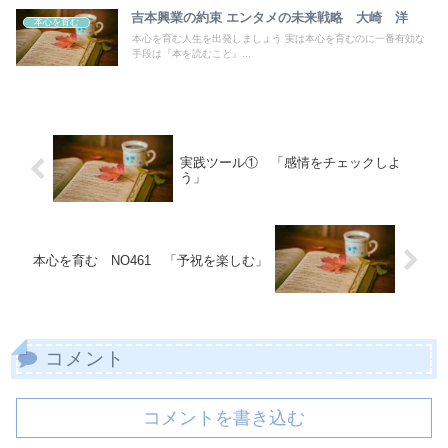
吉本興業の約束 エンタメの未来戦略 大崎 洋
本心を育む
本心を育む人生を出発しましょう 実は本心を育むのに一番有効な
手段は『本を読むこと』...
実践ツール① 「感情をチェックしよ
う」
本心を育む NO461 「予祝を楽しむ」
コメント
コメントを書き込む