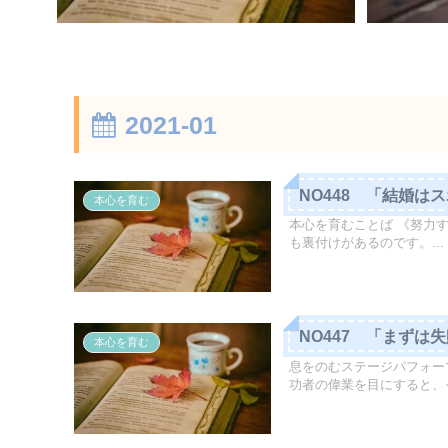
2021-01
NO448 「結婚は
本心を育む
本心を育むことば 《努力
も裏付けがあるのです。...
NO447 「まずは
本心を育む
息をのむステージパフォー
功者の偉業を目にすると、そ