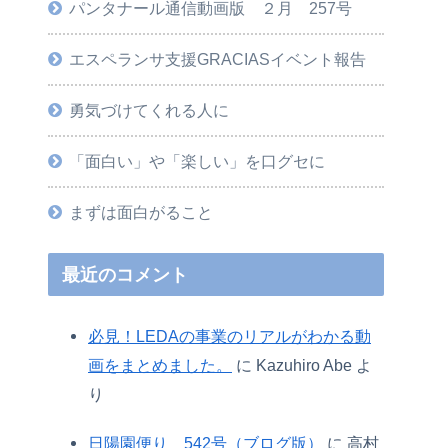
パンタナール通信動画版 ２月 257号
エスペランサ支援GRACIASイベント報告
勇気づけてくれる人に
「面白い」や「楽しい」を口グセに
まずは面白がること
最近のコメント
必見！LEDAの事業のリアルがわかる動
画をまとめました。
に
Kazuhiro Abe
よ
り
日陽園便り 542号（ブログ版）
に
高村