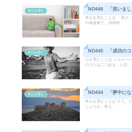
NO446 「笑いま
本心を育む
本心を育むことば 「喜び
の神道家で、1850年...
NO445 「成功の
本心を育む
心を育むことば イエロー
のコツは二つある」と話...
NO444 「夢中に
本心を育む
本心を育むことば さて、
しょうか。答え...