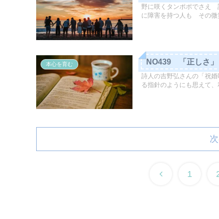
野に咲くタンポポでさえ 
に障害を持つ人も その微笑
NO439 「正しさ」
本心を育む
詩人の吉野弘さんの「祝婚
る指針のようにも思えて、私
次
1