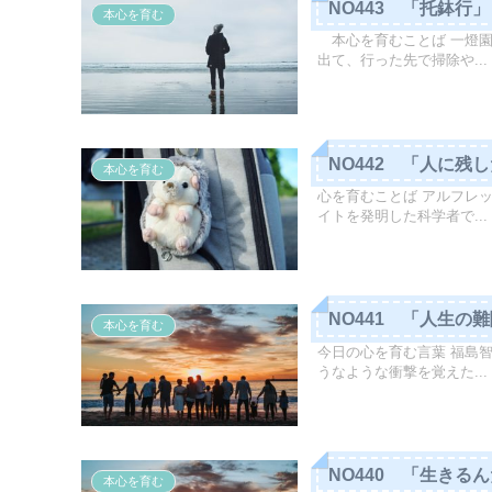
NO443 「托鉢行」
本心を育む
本心を育むことば 一燈園
出て、行った先で掃除や...
NO442 「人に残
本心を育む
心を育むことば アルフレ
イトを発明した科学者で...
NO441 「人生の
本心を育む
今日の心を育む言葉 福島
うなような衝撃を覚えた...
NO440 「生きる
本心を育む