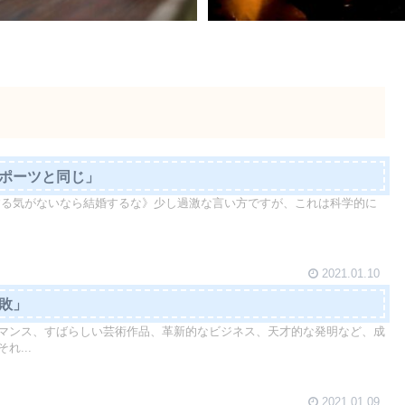
スポーツと同じ」
する気がないなら結婚するな》少し過激な言い方ですが、これは科学的に
2021.01.10
失敗」
マンス、すばらしい芸術作品、革新的なビジネス、天才的な発明など、成
れ...
2021.01.09