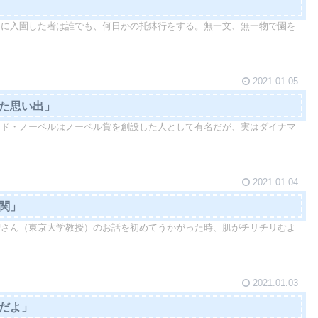
に入園した者は誰でも、何日かの托鉢行をする。無一文、無一物で園を
2021.01.05
した思い出」
ッド・ノーベルはノーベル賞を創設した人として有名だが、実はダイナマ
2021.01.04
難関」
智さん（東京大学教授）のお話を初めてうかがった時、肌がチリチリむよ
2021.01.03
んだよ」