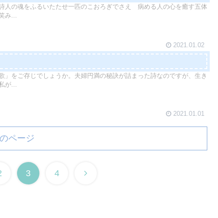
詩人の魂をふるいたたせ一匹のこおろぎでさえ 病める人の心を癒す五体
み...
2021.01.02
歌」をご存じでしょうか。夫婦円満の秘訣が詰まった詩なのですが、生き
が...
2021.01.01
のページ
2
3
4