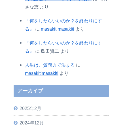
さな恵
より
『何をしたらいいのか？を終わりにす
る』
に
masakitimasakiti
より
『何をしたらいいのか？を終わりにす
る』
に
島田賢二
より
人生は、質問力で決まる
に
masakitimasakiti
より
アーカイブ
2025年2月
2024年12月