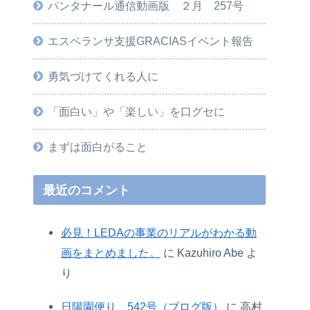
パンタナール通信動画版 ２月 257号
エスペランサ支援GRACIASイベント報告
勇気づけてくれる人に
「面白い」や「楽しい」を口グセに
まずは面白がること
最近のコメント
必見！LEDAの事業のリアルがわかる動
画をまとめました。
に
Kazuhiro Abe
よ
り
日陽園便り 542号（ブログ版）
に
高村