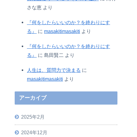
さな恵
より
『何をしたらいいのか？を終わりにす
る』
に
masakitimasakiti
より
『何をしたらいいのか？を終わりにす
る』
に
島田賢二
より
人生は、質問力で決まる
に
masakitimasakiti
より
アーカイブ
2025年2月
2024年12月