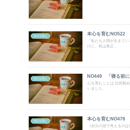
本心を育むNO522
本心を育む
『私たち人間が生きてい
けに、私は真正...
NO449 「寝る前
本心を育む
心を育むことば 以前勤
いました...
本心を育むNO478
本心を育む
《自分の頭で考えるのは