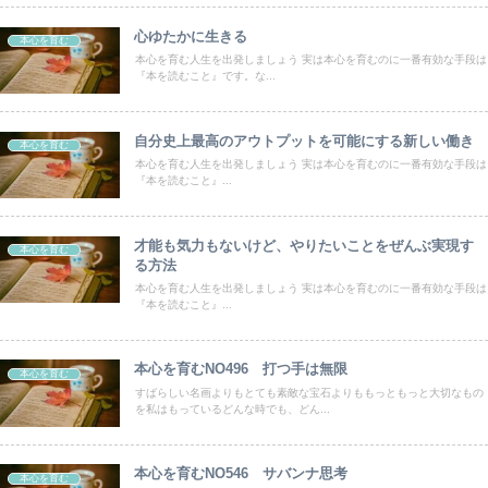
心ゆたかに生きる
本心を育む
本心を育む人生を出発しましょう 実は本心を育むのに一番有効な手段は
『本を読むこと』です。な...
自分史上最高のアウトプットを可能にする新しい働き
本心を育む
本心を育む人生を出発しましょう 実は本心を育むのに一番有効な手段は
『本を読むこと』...
才能も気力もないけど、やりたいことをぜんぶ実現す
本心を育む
る方法
本心を育む人生を出発しましょう 実は本心を育むのに一番有効な手段は
『本を読むこと』...
本心を育むNO496 打つ手は無限
本心を育む
すばらしい名画よりもとても素敵な宝石よりももっともっと大切なもの
を私はもっているどんな時でも、どん...
本心を育むNO546 サバンナ思考
本心を育む