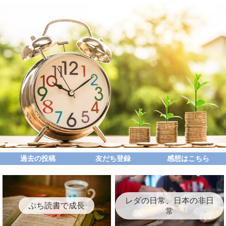
過去の投稿
友だち登録
感想はこちら
レダの日常、日本の非日
ぷち読書で成長
常