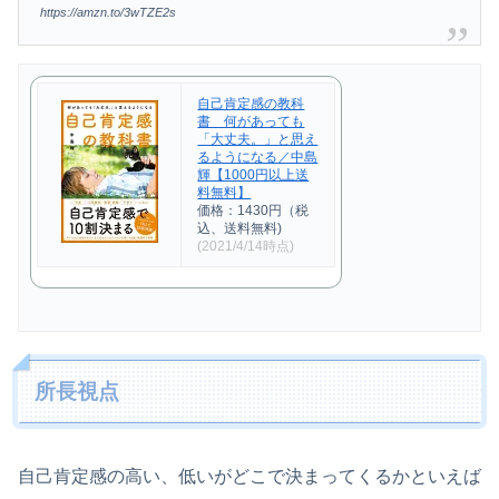
https://amzn.to/3wTZE2s
自己肯定感の教科
書 何があっても
「大丈夫。」と思え
るようになる／中島
輝【1000円以上送
料無料】
価格：1430円（税
込、送料無料)
(2021/4/14時点)
所長視点
自己肯定感の高い、低いがどこで決まってくるかといえば