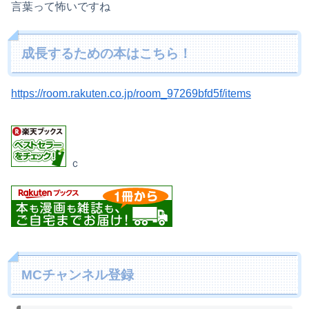
言葉って怖いですね
成長するための本はこちら！
https://room.rakuten.co.jp/room_97269bfd5f/items
ｃ
MCチャンネル登録