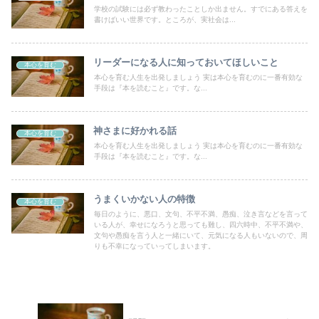
学校の試験には必ず教わったことしか出ません。すでにある答えを
書けばいい世界です。ところが、実社会は...
リーダーになる人に知っておいてほしいこと
本心を育む
本心を育む人生を出発しましょう 実は本心を育むのに一番有効な
手段は『本を読むこと』です。な...
神さまに好かれる話
本心を育む
本心を育む人生を出発しましょう 実は本心を育むのに一番有効な
手段は『本を読むこと』です。な...
うまくいかない人の特徴
本心を育む
毎日のように、悪口、文句、不平不満、愚痴、泣き言などを言って
いる人が、幸せになろうと思っても難し、四六時中、不平不満や、
文句や愚痴を言う人と一緒にいて、元気になる人もいないので、周
りも不幸になっていってしまいます。