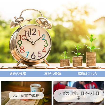
過去の投稿
友だち登録
感想はこちら
レダの日常、日本の非日
ぷち読書で成長
常