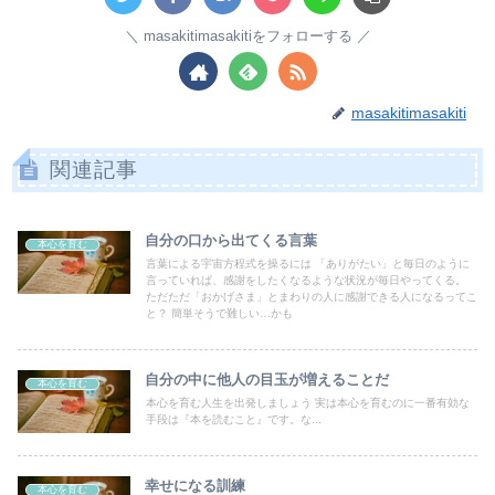
masakitimasakitiをフォローする
masakitimasakiti
関連記事
自分の口から出てくる言葉
本心を育む
言葉による宇宙方程式を操るには 「ありがたい」と毎日のように
言っていれば、感謝をしたくなるような状況が毎日やってくる。
ただただ「おかげさま」とまわりの人に感謝できる人になるってこ
と？ 簡単そうで難しい…かも
自分の中に他人の目玉が増えることだ
本心を育む
本心を育む人生を出発しましょう 実は本心を育むのに一番有効な
手段は『本を読むこと』です。な...
幸せになる訓練
本心を育む