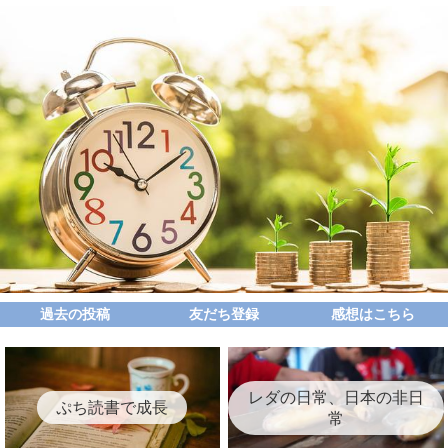
過去の投稿
友だち登録
感想はこちら
レダの日常、日本の非日
ぷち読書で成長
常