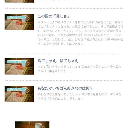
この国の「貧しさ」
本心を育む
オリンピックの金メダリストを育てるために必要なことは「あなた
は金メダリストになれる」と伝えてあげること。そして最後まで信
じてあげることだそうです。 決してもって生まれた才能が必要な
わけではない…これが科学的に証明されているとのこと。 「自分
は不幸だ」と信じていれば、どんな環境が与えられ、願い事がかな
っても幸せを感じることはできない
捨てちゃえ、捨てちゃえ
本心を育む
本心を育む人生を出発しましょう 実は本心を育むのに一番有効な
手段は『本を読むこと』...
あなたがいちばん好きなのは何？
本心を育む
本心を育む人生を出発しましょう 実は本心を育むのに一番有効な
手段は『本を読むこと』です。な...