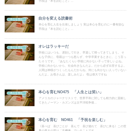
手段は『本を読むこと』...
自分を変える読書術
本心を育む
本心を育む人生を出発しましょう 実は本心を育むのに一番有効な
手段は『本を読むこと』...
オレはラッキーだ
本心を育む
学校にはいつも、遅刻して行き、早退して帰ってきてしまう。 そ
んな子供に、母親は一つも怒らず、中学卒業するときに、こう言っ
たそうです。 『あなたくらい学校に向かない子って珍しいよね。
学校に向かないから、社会向きなんだよ。だから必ず出世するよ。
人間は神様がつくったもんだからね、何にも向かない人っていない
んだよ。お母さんは、楽しみだよ』 母は偉大ですね
本心を育むNO475 「人生とは笑い」
本心を育む
アメリカのジャーナリストで、世界平和に対しても精力的に貢献し
てきたノーマン・カズンズは太平洋戦争後...
本心を育む NO461 「予祝を楽しむ」
本心を育む
《喜べば 喜びごとが 喜んで 喜び連れて 喜びに来る》この世
界の最大の罪は「不機嫌」でいることです...