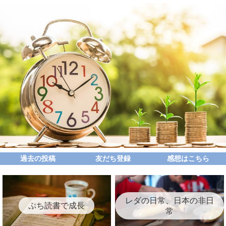
過去の投稿
友だち登録
感想はこちら
レダの日常、日本の非日
ぷち読書で成長
常