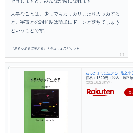
そうしますと、みんなが楽になれます。
大事なことは、少しでもカリカリしたりカッカする
と、宇宙との調和度は簡単にドーンと落ちてしまう
ということです。
『あるがままに生きる』ナチュラルスピリット
あるがままに生きる [ 足立幸子
価格：1320円（税込、送料無
(2021/6/21時点)
楽