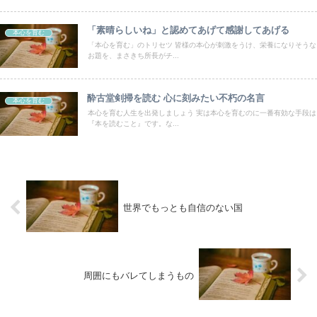
「素晴らしいね」と認めてあげて感謝してあげる
本心を育む
「本心を育む」のトリセツ 皆様の本心が刺激をうけ、栄養になりそうな
お題を、まさきち所長がチ...
酔古堂剣掃を読む 心に刻みたい不朽の名言
本心を育む
本心を育む人生を出発しましょう 実は本心を育むのに一番有効な手段は
『本を読むこと』です。な...
世界でもっとも自信のない国
周囲にもバレてしまうもの