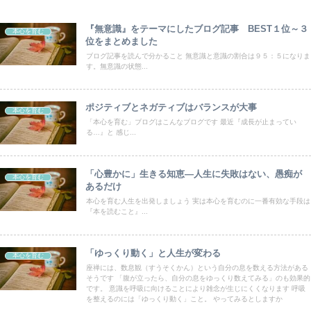
『無意識』をテーマにしたブログ記事 BEST１位～３
本心を育む
位をまとめました
ブログ記事を読んで分かること 無意識と意識の割合は９５：５になりま
す。無意識の状態...
ポジティブとネガティブはバランスが大事
本心を育む
「本心を育む」ブログはこんなブログです 最近『成長が止まってい
る…』と 感じ...
「心豊かに」生きる知恵―人生に失敗はない、愚痴が
本心を育む
あるだけ
本心を育む人生を出発しましょう 実は本心を育むのに一番有効な手段は
『本を読むこと』...
「ゆっくり動く」と人生が変わる
本心を育む
座禅には、数息観（すうそくかん）という自分の息を数える方法がある
そうです 「腹が立ったら、自分の息をゆっくり数えてみる」のも効果的
です。 意識を呼吸に向けることにより雑念が生じにくくなります 呼吸
を整えるのには「ゆっくり動く」こと。 やってみるとしますか