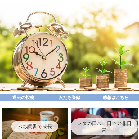
過去の投稿
友だち登録
感想はこちら
レダの日常、日本の非日
ぷち読書で成長
常