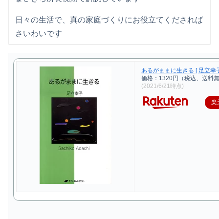
日々の生活で、真の家庭づくりにお役立てくだされば
さいわいです
あるがままに生きる [ 足立幸子
価格：1320円（税込、送料無
(2021/6/21時点)
楽