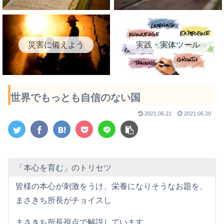
災害に備えよう
実践・実体ツール
世界でもっとも自信のない国
2021.06.21
2021.06.20
「本心を育む」のトリセツ
皆様の本心が刺激をうけ、栄養になりそうなお題を、
まさきち所長がチョイスし
まさきち所長視点で解説しています