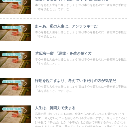
本心を育む
本心を育む人生を出発しましょう 実は本心を育むのに一番有効な手段は
『本を読むこと』です。な...
あ～あ、私の人生は、アンラッキーだ
本心を育む
本心を育む人生を出発しましょう 実は本心を育むのに一番有効な手段は
『本を読むこと』...
本田宗一郎 「逆境」を生き抜く力
本心を育む
本心を育む人生を出発しましょう 実は本心を育むのに一番有効な手段は
『本を読むこと』...
行動を起こすより、考えているだけの方が気楽だ
本心を育む
本心を育む人生を出発しましょう 実は本心を育むのに一番有効な手段は
『本を読むこと』です。な...
人生は、質問力で決まる
本心を育む
私達の目に映っているものは、全体からみれば0.1％にも満たないそう
です。 見えないところを信じるのは不安が伴いますが、見えるところだ
けを見て『幸せだ』とか『不幸だ』とか自分で判断するのもいかがなも
のか？ どんなに不幸に思っても『すべてが幸せだー』と決めてしまうの