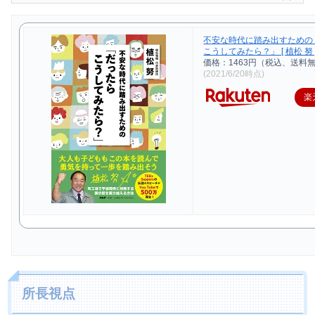
不安な時代に踏み出すための
こうしてみたら？」 [ 植松 努 
価格：1463円（税込、送料無
(2021/6/20時点)
楽
所長視点