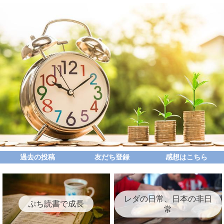
過去の投稿
友だち登録
感想はこちら
レダの日常、日本の非日
ぷち読書で成長
常