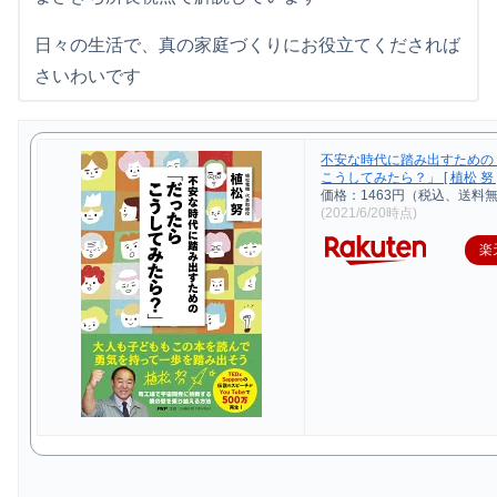
日々の生活で、真の家庭づくりにお役立てくだされば
さいわいです
不安な時代に踏み出すための
こうしてみたら？」 [ 植松 努 
価格：1463円（税込、送料無
(2021/6/20時点)
楽