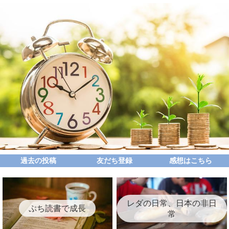
過去の投稿
友だち登録
感想はこちら
レダの日常、日本の非日
ぷち読書で成長
常