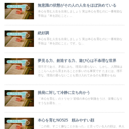
無意識の状態がその人の人生をほぼ決めている
本心を育む
本心を育む人生を出発しましょう 実は本心を育むのに一番有効な
手段は『本を読むこと』...
絶好調
本心を育む
本心を育む人生を出発しましょう 実は本心を育むのに一番有効な
手段は『本を読むこと』です。な...
夢見る力、創造する力、遊び心は不条理な世界
本心を育む
理不尽であり、矛盾にみち、理屈の通らない。 しかし、人間味は
ここらへんから育まれることが多いのも事実です たまには、理不
尽な、理屈の通らないことも受け入れてみるのも重要かもね
挑発に対して冷静に立ち向かう
本心を育む
「本心を育む」のトリセツ 皆様の本心が刺激をうけ、栄養になり
そうなお題を、...
本心を育むNO525 頼みやすい顔
本心を育む
「この前、すごく嫌なことがあった」と言っている人の顔は、本人