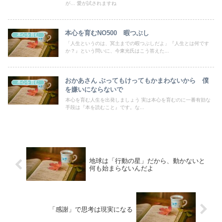
が… 愛が試されますね
本心を育むNO500 暇つぶし
本心を育む
「人生というのは、冥土までの暇つぶしだよ」『人生とは何です
か？』という問いに、今東光氏はこう答えた...
おかあさん ぶってもけってもかまわないから 僕
本心を育む
を嫌いにならないで
本心を育む人生を出発しましょう 実は本心を育むのに一番有効な
手段は『本を読むこと』です。な...
地球は「行動の星」だから、動かないと
何も始まらないんだよ
「感謝」で思考は現実になる