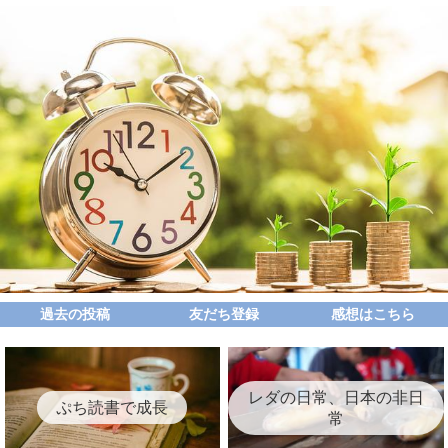
過去の投稿
友だち登録
感想はこちら
レダの日常、日本の非日
ぷち読書で成長
常