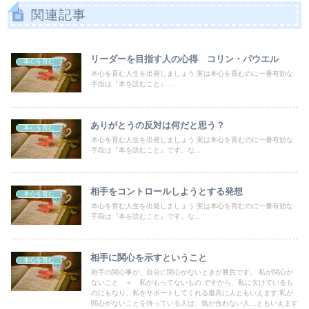
関連記事
リーダーを目指す人の心得 コリン・パウエル
本心を育む
本心を育む人生を出発しましょう 実は本心を育むのに一番有効な
手段は『本を読むこと』...
ありがとうの反対は何だと思う？
本心を育む
本心を育む人生を出発しましょう 実は本心を育むのに一番有効な
手段は『本を読むこと』です。な...
相手をコントロールしようとする発想
本心を育む
本心を育む人生を出発しましょう 実は本心を育むのに一番有効な
手段は『本を読むこと』です。な...
相手に関心を示すということ
本心を育む
相手の関心事が、自分に関心がないときが勝負です。 私が関心が
ないこと ＝ 私がもってないもの ですから、私に欠けているも
のにもなり、私をサポートしてくれる最高に人ともいえます 私が
関心がないことを持っている人は、気が合わない人…ともいえます