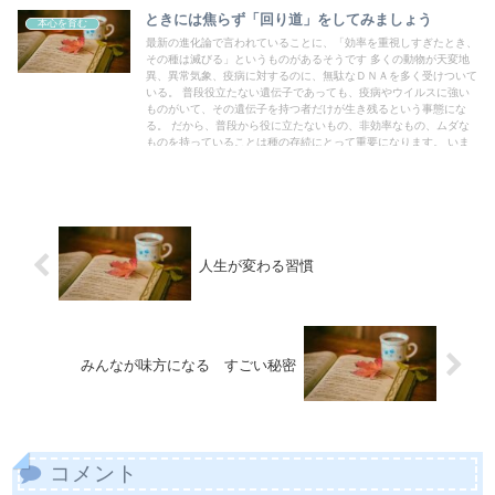
ときには焦らず「回り道」をしてみましょう
本心を育む
最新の進化論で言われていることに、「効率を重視しすぎたとき、
その種は滅びる」というものがあるそうです 多くの動物が天変地
異、異常気象、疫病に対するのに、無駄なＤＮＡを多く受けついて
いる。 普段役立たない遺伝子であっても、疫病やウイルスに強い
ものがいて、その遺伝子を持つ者だけが生き残るという事態にな
る。 だから、普段から役に立たないもの、非効率なもの、ムダな
ものを持っていることは種の存続にとって重要になります。 いま
はムダに思える経験や出会いも、好奇心と面白がる心で受け入れて
いくと人生が楽しくなるのかもしれません。
人生が変わる習慣
みんなが味方になる すごい秘密
コメント