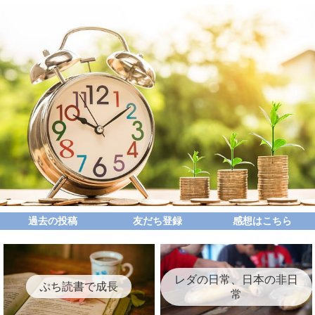
過去の投稿
友だち登録
感想はこちら
レダの日常、日本の非日
ぷち読書で成長
常