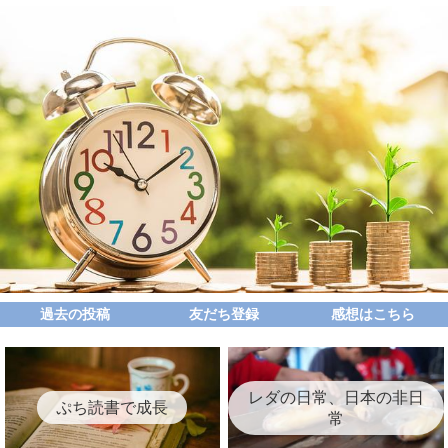
過去の投稿
友だち登録
感想はこちら
レダの日常、日本の非日
ぷち読書で成長
常