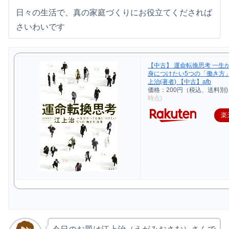
日々の生活で、真の家庭づくりにお役立てくだされば
さいわいです
【中古】 運命転換思考 一生
身につけたい5つの「働き方」
上治(著者) 【中古】afb
価格：200円（税込、送料別)
時点)
楽