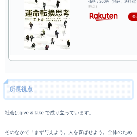
価格：200円（税込、送料別)
時点)
楽
所長視点
社会はgive & take で成り立っています。
そのなかで「まず与えよう。人を喜ばせよう。全体のため