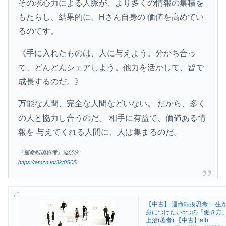
その求心力による人脈が、より多くの情報の集積を
もたらし、結果的に、Hさん自身の 価値を高めてい
るのです。
《手に入れたものは、人に与えよう。分かち合っ
て、どんどんシェアしよう。他力を活かして、皆で
成長するのだ。》
万能な人間、完全な人間などいない。 だから、多く
の人と協力し合うのだ。 相手に有益で、価値ある情
報を 与えてくれる人間に、人は集まるのだ。
『運命転換思考』経済界
https://amzn.to/3kt0S0S
【中古】 運命転換思考 一生
身につけたい5つの「働き方」
上治(著者) 【中古】afb