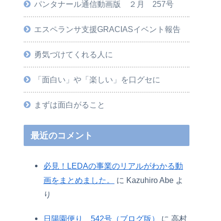
パンタナール通信動画版 ２月 257号
エスペランサ支援GRACIASイベント報告
勇気づけてくれる人に
「面白い」や「楽しい」を口グセに
まずは面白がること
最近のコメント
必見！LEDAの事業のリアルがわかる動
画をまとめました。
に
Kazuhiro Abe
よ
り
日陽園便り 542号（ブログ版）
に
高村