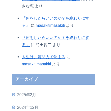
さな恵
より
『何をしたらいいのか？を終わりにす
る』
に
masakitimasakiti
より
『何をしたらいいのか？を終わりにす
る』
に
島田賢二
より
人生は、質問力で決まる
に
masakitimasakiti
より
アーカイブ
2025年2月
2024年12月