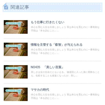
関連記事
もう仕事に行きたくない
本心を育む
本心を育む人生を出発しましょう 実は本心を育むのに一番有効な
手段は『本を読むこと』...
情報を主管する「叡智」が与えられる
本心を育む
本心を育む人生を出発しましょう 実は本心を育むのに一番有効な
手段は『本を読むこと』...
NO435 「美しい言葉」
本心を育む
美しさは女の生命だともいえる。 修道院に入った身に着飾ること
も、化粧することも縁遠くなったが、美し...
マサカの時代
本心を育む
本心を育む人生を出発しましょう 実は本心を育むのに一番有効な
手段は『本を読むこと』...