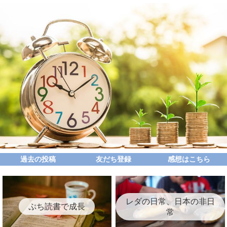
過去の投稿
友だち登録
感想はこちら
レダの日常、日本の非日
ぷち読書で成長
常