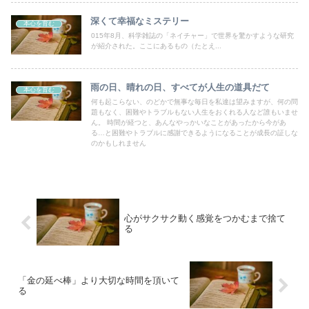
深くて幸福なミステリー
本心を育む
015年8月、科学雑誌の「ネイチャー」で世界を驚かすような研究
が紹介された。ここにあるもの（たとえ...
雨の日、晴れの日、すべてが人生の道具だて
本心を育む
何も起こらない、のどかで無事な毎日を私達は望みますが、何の問
題もなく、困難やトラブルもない人生をおくれる人など誰もいませ
ん。 時間が経つと、あんなやっかいなことがあったから今があ
る…と困難やトラブルに感謝できるようになることが成長の証しな
のかもしれません
心がサクサク動く感覚をつかむまで捨て
る
「金の延べ棒」より大切な時間を頂いて
る