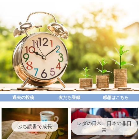
過去の投稿
友だち登録
感想はこちら
レダの日常、日本の非日
ぷち読書で成長
常