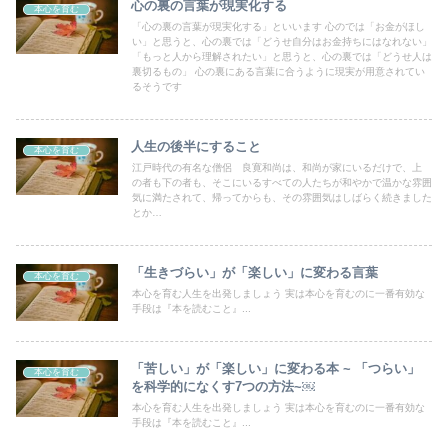
心の裏の言葉が現実化する
本心を育む
「心の裏の言葉が現実化する」といいます 心のでは「お金がほし
い」と思うと、心の裏では「どうせ自分はお金持ちにはなれない」
「もっと人から理解されたい」と思うと、心の裏では「どうせ人は
裏切るもの」 心の裏にある言葉に合うように現実が用意されてい
るそうです
人生の後半にすること
本心を育む
江戸時代の有名な僧侶 良寛和尚は、和尚が家にいるだけで、上
の者も下の者も、そこにいるすべての人たちが和やかで温かな雰囲
気に満たされて、帰ってからも、その雰囲気はしばらく続きました
とか…
「生きづらい」が「楽しい」に変わる言葉
本心を育む
本心を育む人生を出発しましょう 実は本心を育むのに一番有効な
手段は『本を読むこと』...
「苦しい」が「楽しい」に変わる本 ~ 「つらい」
本心を育む
を科学的になくす7つの方法~￼
本心を育む人生を出発しましょう 実は本心を育むのに一番有効な
手段は『本を読むこと』...