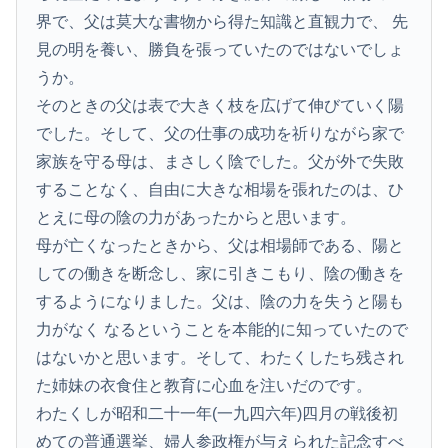
界で、父は莫大な書物から得た知識と直観力で、 先
見の明を養い、勝負を張っていたのではないでしょ
うか。
そのときの父は表で大きく枝を広げて伸びていく陽
でした。そして、父の仕事の成功を祈りながら家で
家族を守る母は、まさしく陰でした。父が外で失敗
することなく、自由に大きな相場を張れたのは、ひ
とえに母の陰の力があったからと思います。
母が亡くなったときから、父は相場師である、陽と
しての働きを断念し、家に引きこもり、陰の働きを
するようになりました。父は、陰の力を失うと陽も
力がなく なるということを本能的に知っていたので
はないかと思います。そして、わたくしたち残され
た姉妹の衣食住と教育に心血を注いだのです。
わたくしが昭和二十一年(一九四六年)四月の戦後初
めての普通選挙、婦人参政権が与えられた記念すべ