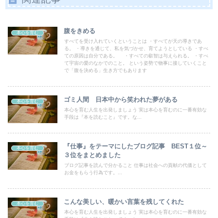
腹をきめる
本心を育む
すべてを受け入れていくということは ・すべてが天の導きであ
る。 ・導きを通じて、私を気づかせ、育てようとしている ・すべ
ての原因は自分である。 ・すべての叡智は与えられる。 ・すべ
て宇宙の愛のなかでのこと。 という姿勢で物事に接していくこと
で「腹を決める」生き方でもあります
ゴミ人間 日本中から笑われた夢がある
本心を育む
本心を育む人生を出発しましょう 実は本心を育むのに一番有効な
手段は『本を読むこと』です。な...
『仕事』をテーマにしたブログ記事 BEST１位～
本心を育む
３位をまとめました
ブログ記事を読んで分かること 仕事は社会への貢献の代価として
お金をもらう行為です。...
こんな美しい、暖かい言葉を残してくれた
本心を育む
本心を育む人生を出発しましょう 実は本心を育むのに一番有効な