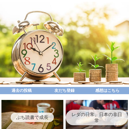
過去の投稿
友だち登録
感想はこちら
レダの日常、日本の非日
ぷち読書で成長
常