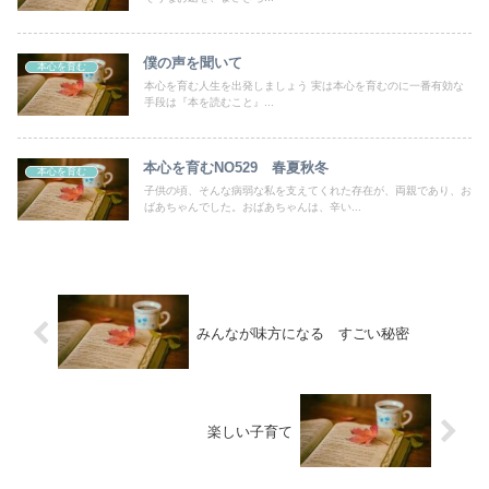
僕の声を聞いて
本心を育む
本心を育む人生を出発しましょう 実は本心を育むのに一番有効な
手段は『本を読むこと』...
本心を育むNO529 春夏秋冬
本心を育む
子供の頃、そんな病弱な私を支えてくれた存在が、両親であり、お
ばあちゃんでした。おばあちゃんは、辛い...
みんなが味方になる すごい秘密
楽しい子育て