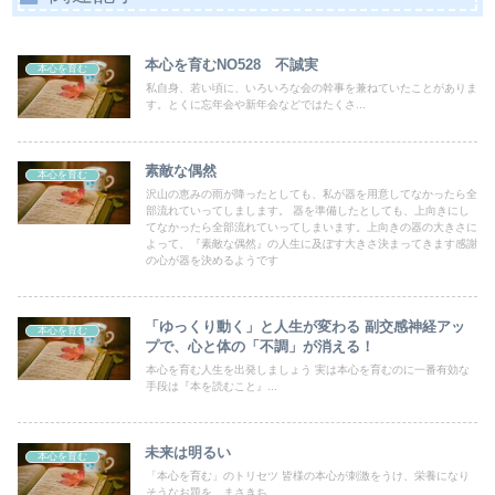
本心を育むNO528 不誠実
本心を育む
私自身、若い頃に、いろいろな会の幹事を兼ねていたことがありま
す。とくに忘年会や新年会などではたくさ...
素敵な偶然
本心を育む
沢山の恵みの雨が降ったとしても、私が器を用意してなかったら全
部流れていってしまします。 器を準備したとしても、上向きにし
てなかったら全部流れていってしまいます。上向きの器の大きさに
よって、『素敵な偶然』の人生に及ぼす大きさ決まってきます感謝
の心が器を決めるようです
「ゆっくり動く」と人生が変わる 副交感神経アッ
本心を育む
プで、心と体の「不調」が消える！
本心を育む人生を出発しましょう 実は本心を育むのに一番有効な
手段は『本を読むこと』...
未来は明るい
本心を育む
「本心を育む」のトリセツ 皆様の本心が刺激をうけ、栄養になり
そうなお題を、まさきち...