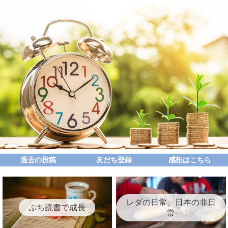
過去の投稿
友だち登録
感想はこちら
レダの日常、日本の非日
ぷち読書で成長
常