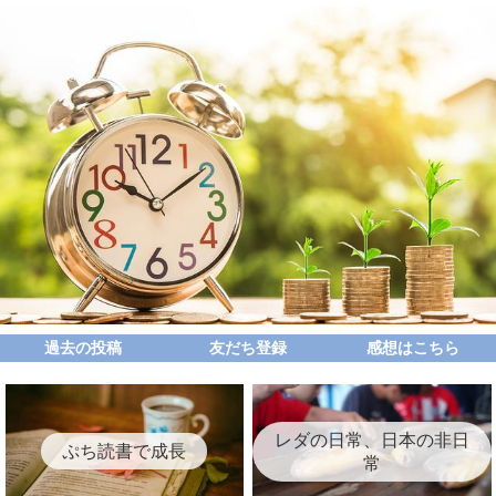
過去の投稿
友だち登録
感想はこちら
レダの日常、日本の非日
ぷち読書で成長
常