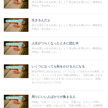
本心を育む人生を出発しましょう 実は本心を育むのに一番有効な
手段は『本を読むこと』...
生きるんだよ
本心を育む
本心を育む人生を出発しましょう 実は本心を育むのに一番有効な
手段は『本を読むこと』...
人生がつらくなったときに読む本
本心を育む
本心を育む人生を出発しましょう 実は本心を育むのに一番有効な
手段は『本を読むこと』...
いくつになっても恥をかける人になる
本心を育む
変化の時代に試されるのは「いくつになっても恥をかける勇気」と
のこと。 チャレンジするのに年齢は関係なく、失敗を糧にできる
か？という意味になります 知ったかぶりのおじさんより、泥臭い
おじさんになりたいですね
周りにいい人ばかりが集まる人
本心を育む
幸福は「口福（こうふく）」から。 言葉には、たましいが宿り、
エネルギー（波動）があります。 言葉の波動によって、人間関係