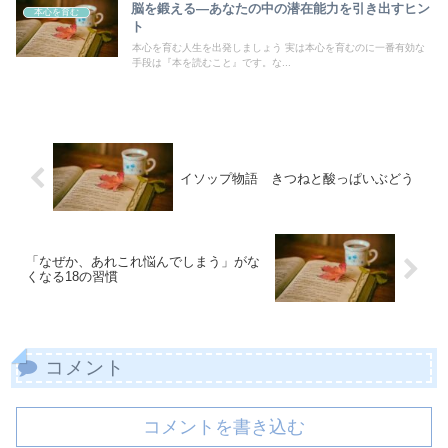
脳を鍛える―あなたの中の潜在能力を引き出すヒン
本心を育む
ト
本心を育む人生を出発しましょう 実は本心を育むのに一番有効な
手段は『本を読むこと』です。な...
イソップ物語 きつねと酸っぱいぶどう
「なぜか、あれこれ悩んでしまう」がな
くなる18の習慣
コメント
コメントを書き込む