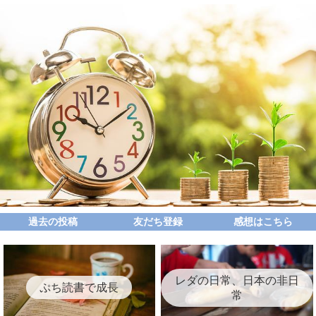
過去の投稿
友だち登録
感想はこちら
レダの日常、日本の非日
ぷち読書で成長
常