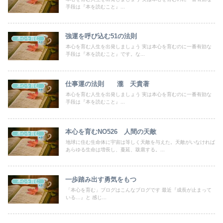
手段は『本を読むこと』...
強運を呼び込む51の法則
本心を育む
本心を育む人生を出発しましょう 実は本心を育むのに一番有効な
手段は『本を読むこと』です。な...
仕事運の法則 瀧 天貴著
本心を育む
本心を育む人生を出発しましょう 実は本心を育むのに一番有効な
手段は『本を読むこと』...
本心を育むNO526 人間の天敵
本心を育む
地球に住む生命体に宇宙は等しく天敵を与えた。天敵がいなければ
あらゆる生命は増長し、蔓延、跋扈する。...
一歩踏み出す勇気をもつ
本心を育む
「本心を育む」ブログはこんなブログです 最近『成長が止まって
いる…』と 感じ...