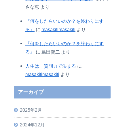
さな恵
より
『何をしたらいいのか？を終わりにす
る』
に
masakitimasakiti
より
『何をしたらいいのか？を終わりにす
る』
に
島田賢二
より
人生は、質問力で決まる
に
masakitimasakiti
より
アーカイブ
2025年2月
2024年12月