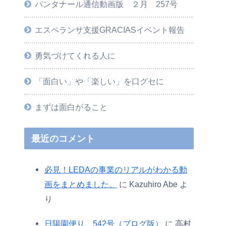
パンタナール通信動画版 ２月 257号
エスペランサ支援GRACIASイベント報告
勇気づけてくれる人に
「面白い」や「楽しい」を口グセに
まずは面白がること
最近のコメント
必見！LEDAの事業のリアルがわかる動
画をまとめました。
に
Kazuhiro Abe
よ
り
日陽園便り 542号（ブログ版）
に
高村