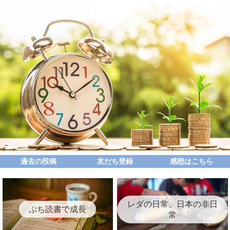
過去の投稿
友だち登録
感想はこちら
レダの日常、日本の非日
ぷち読書で成長
常