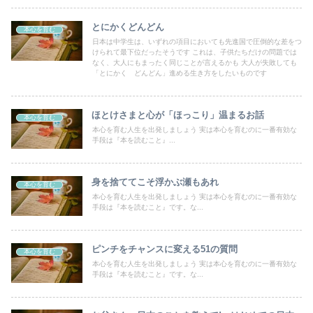
とにかくどんどん
本心を育む
日本は中学生は、いずれの項目においても先進国で圧倒的な差をつ
けられて最下位だったそうです これは、子供たちだけの問題では
なく、大人にもまったく同じことが言えるかも 大人が失敗しても
「とにかく どんどん」進める生き方をしたいものです
ほとけさまと心が「ほっこり」温まるお話
本心を育む
本心を育む人生を出発しましょう 実は本心を育むのに一番有効な
手段は『本を読むこと』...
身を捨ててこそ浮かぶ瀬もあれ
本心を育む
本心を育む人生を出発しましょう 実は本心を育むのに一番有効な
手段は『本を読むこと』です。な...
ピンチをチャンスに変える51の質問
本心を育む
本心を育む人生を出発しましょう 実は本心を育むのに一番有効な
手段は『本を読むこと』です。な...