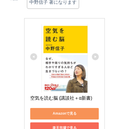
中野信子 著になります
空気を読む脳 (講談社＋α新書)
Amazonで見る
楽天市場で見る