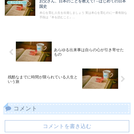
お父さん、日本のことを教えて! ─はじめての日本
本心を育む
国史
本心を育む人生を出発しましょう 実は本心を育むのに一番有効な
手段は『本を読むこと』...
あらゆる出来事は自らの心が引き寄せた
もの
残酷なまでに時間が限られている人生と
いう旅
コメント
コメントを書き込む