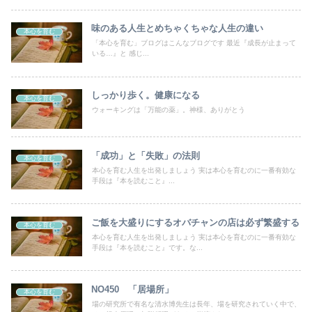
味のある人生とめちゃくちゃな人生の違い
本心を育む
「本心を育む」ブログはこんなブログです 最近『成長が止まって
いる…』と 感じ...
しっかり歩く。健康になる
本心を育む
ウォーキングは「万能の薬」。神様、ありがとう
「成功」と「失敗」の法則
本心を育む
本心を育む人生を出発しましょう 実は本心を育むのに一番有効な
手段は『本を読むこと』...
ご飯を大盛りにするオバチャンの店は必ず繁盛する
本心を育む
本心を育む人生を出発しましょう 実は本心を育むのに一番有効な
手段は『本を読むこと』です。な...
NO450 「居場所」
本心を育む
場の研究所で有名な清水博先生は長年、場を研究されていく中で、