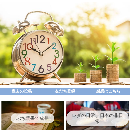
過去の投稿
友だち登録
感想はこちら
レダの日常、日本の非日
ぷち読書で成長
常