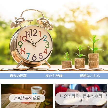
過去の投稿
友だち登録
感想はこちら
レダの日常、日本の非日
ぷち読書で成長
常