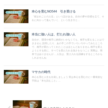
本心を育むNO544 引き受ける
本心を育む
「頼まれごとの人生」という話がある。自分の夢や目標を立て、そ
れに向かって進んでいく、という生き方と...
本当に強い人は、打たれ強い人
本心を育む
自分が、環境や相手に納得がいかなくても、相手を変えることはで
きません 説得したり、あの手この手でいろいろやってみたところ
で、相手が変わってくれたことはほとんどありません 相手を変え
ようとする前に、すべてを受け入れる強さをもつこと 実際は、簡
単ではありませんが… 人生は、受け入れる訓練をするところかも
しれませんね
マサカの時代
本心を育む
本心を育む人生を出発しましょう 実は本心を育むのに一番有効な
手段は『本を読むこと』...