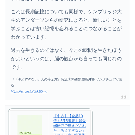
これは長期記憶についても同様で、ケンブリッジ大
学のアンダーソンらの研究によると、新しいことを
学ぶことは古い記憶を忘れることにつながることが
わかっています。
過去を生きるのではなく、今この瞬間を生きたほう
がよいというのは、脳の観点から言っても同じなの
です。
『「考えすぎない」人の考え方』明治大学教授 堀田秀吾 サンクチュアリ出
版
https://amzn.to/3bkB5mu
【中古】【全品10
倍！5/15限定】最先
端研究で導きだされ
た「考えすぎない」