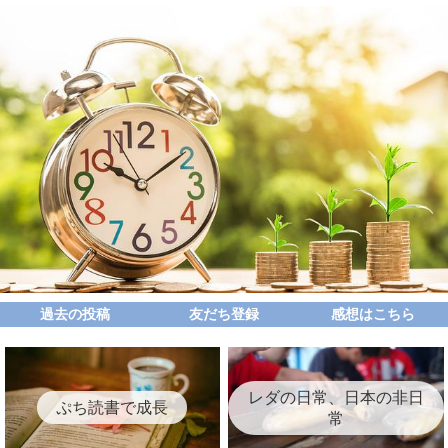
過去の投稿
友だち登録
感想はこちら
レダの日常、日本の非日
ぷち読書で成長
常