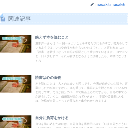
masakitimasakiti
関連記事
絶えず本を読むこと
本心を育む
渡部昇一さんは『一 回一回よいことをするたびにものすごい努力をして
いるようでは、いつやめるかわからないわけです。』と言われました
「読書」は習慣になって自分の学問として積まれていきます。 コツコツ
と、日々少しずつ、それが習慣となるように読書したら、本物になりま
すね
読書は心の食物
本心を育む
本を読むことは、人との出会いと同じです。 作家が自分の人生観を、言
葉にしたのが本ですから、本を通じて、作家の人生観と出会っているの
と同じです。それが自分のペースで出会えるのですから、自分の中で心
が練られていくし、価値観が磨かれていきます。 本屋や図書館にいけ
ば、神様が自分にとって必要な本と出会わせくれますよ
自分に負荷をかける
本心を育む
自分を追い込むためには、自分自身を客観的にみて「いま自分がどうい