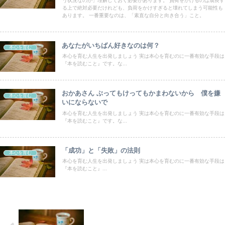
う状況なのか」理解しておく必要があります。 負荷をかけるのは成長す
る上で絶対必要だけれども、負荷をかけすぎると壊れてしまう可能性も
あります。 一番重要なのは、「素直な自分と向き合う」こと。
あなたがいちばん好きなのは何？
本心を育む
本心を育む人生を出発しましょう 実は本心を育むのに一番有効な手段は
『本を読むこと』です。な...
おかあさん ぶってもけってもかまわないから 僕を嫌
本心を育む
いにならないで
本心を育む人生を出発しましょう 実は本心を育むのに一番有効な手段は
『本を読むこと』です。な...
「成功」と「失敗」の法則
本心を育む
本心を育む人生を出発しましょう 実は本心を育むのに一番有効な手段は
『本を読むこと』...