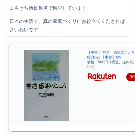
まさきち所長視点で解説しています
日々の生活で、真の家庭づくりにお役立てくだされば
さいわいです
【中古】 神道 感謝のこころ
昭(著者) 【中古】afb
価格：500円（税込、送料別)
時点)
楽