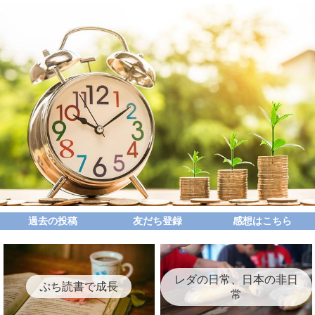
過去の投稿
友だち登録
感想はこちら
レダの日常、日本の非日
ぷち読書で成長
常