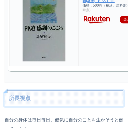
昭(著者) 【中古】afb
価格：500円（税込、送料別)
時点)
楽
所長視点
自分の身体は毎日毎日、健気に自分のことを生かそうと働