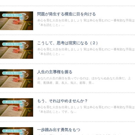
問題が発生する構造に目を向ける
本心を育む
本心を育む人生を出発しましょう 実は本心を育むのに一番有効な手段は
『本を読むこと』...
こうして、思考は現実になる（２）
本心を育む
本心を育む人生を出発しましょう 実は本心を育むのに一番有効な手段は
『本を読むこと』...
人生の主導権を握る
本心を育む
あなたの人生の責任を負っているのは、ほかならぬあなた自身だ。上
司、配偶者、親、友人、知人、顧客、景...
もう、それはやめませんか？
本心を育む
本心を育む人生を出発しましょう 実は本心を育むのに一番有効な手段は
『本を読むこと』です。な...
一歩踏み出す勇気をもつ
本心を育む