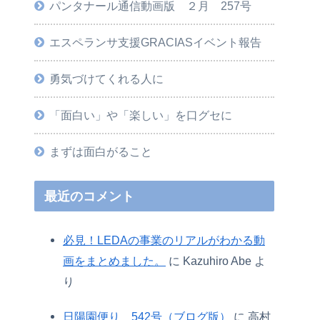
パンタナール通信動画版 ２月 257号
エスペランサ支援GRACIASイベント報告
勇気づけてくれる人に
「面白い」や「楽しい」を口グセに
まずは面白がること
最近のコメント
必見！LEDAの事業のリアルがわかる動
画をまとめました。
に
Kazuhiro Abe
よ
り
日陽園便り 542号（ブログ版）
に
高村