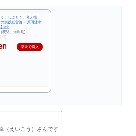
きく、しぶとく、考え抜
幸の実践経営論 ／原田泳幸
】afb
（税込、送料別)
2時点)
楽天で購入
幸（えいこう）さんです