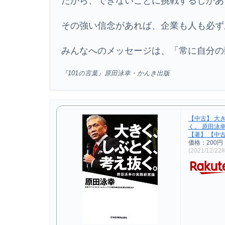
だから、できないことに挑戦するしかあ
その強い信念があれば、企業も人も必ず
みんなへのメッセージは、「常に自分の
『101の言葉』原田泳幸・かんき出版
【中古】 大
く。 原田泳
【著】 【中古
価格：200円
(2021/12/2