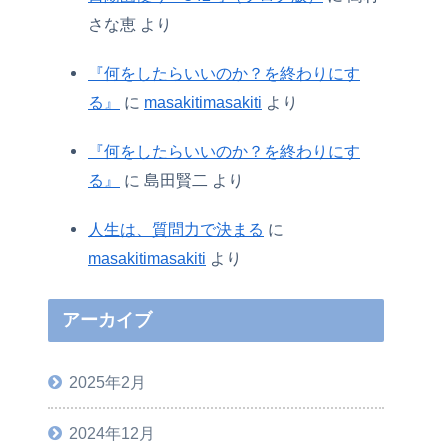
さな恵
より
『何をしたらいいのか？を終わりにす
る』
に
masakitimasakiti
より
『何をしたらいいのか？を終わりにす
る』
に
島田賢二
より
人生は、質問力で決まる
に
masakitimasakiti
より
アーカイブ
2025年2月
2024年12月