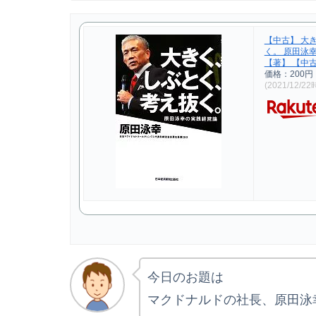
【中古】 大
く。 原田泳
【著】 【中古
価格：200円
(2021/12/2
今日のお題は
マクドナルドの社長、原田泳