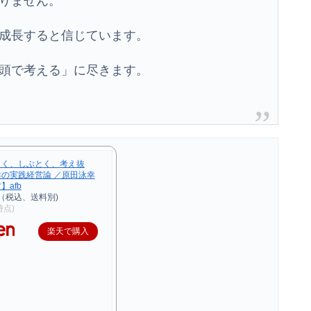
りません。
成長すると信じています。
頭で考える」に尽きます。
きく、しぶとく、考え抜
幸の実践経営論 ／原田泳幸
】afb
（税込、送料別)
2時点)
楽天で購入